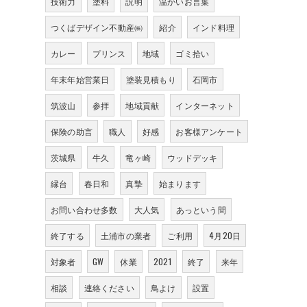
技術力
塗料
説明
温かいお言葉
つくばデザイン不動産㈱
紹介
インド料理
カレー
プリンス
地域
ゴミ拾い
年末年始営業日
塗装見積もり
石岡市
筑波山
参拝
地域貢献
インターネット
保険の助言
職人
好感
お客様アンケート
茨城県
牛久
竜ヶ崎
ウッドデッキ
縁台
春日和
真摯
始まります
お問い合わせ多数
大人気
あっという間
終了する
土浦市の業者
ご利用
4月20日
対象者
GW
休業
2021
終了
来年
相談
連絡ください
鳥よけ
設置