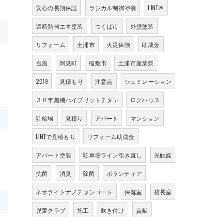
安心の長期保証
ラジカル制御塗装
LINE＠
遮断熱省エネ塗装
つくば市
外壁塗装
リフォーム
土浦市
火災保険
助成金
台風
阿見町
稲敷市
土浦市産業祭
2019
見積もり
注意点
シュミレーション
３０年無機ハイブリットチタン
ログハウス
駐輪場
見積り
アパート
マンション
LINEで見積もり
リフォーム助成金
アパート塗装
駐車場ライン引き直し
光触媒
抗菌
消臭
除菌
ボランティア
ネオライトナノチタンコート
保健室
校長室
児童クラブ
施工
吹き付け
貢献