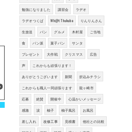
勉強になりました
講習会
ラヂオ
ラヂオつくば
Wh@t Thukuba
りんりんさん
生放送
パン
グルメ
木村屋
ご当地
食
パン派
菓子パン
サンタ
プレゼント
大作戦
クリスマス
広告
声
これからも頑張ります！
ありがとうございます
新聞
折込みチラシ
これからも職人一同頑張ります
龍ヶ崎市
応募
絶賛
開催中
心温かいメッセージ
感激
涙
柚子
柚子風呂
お風呂
差し入れ
改修工事
見積書
他社との比較