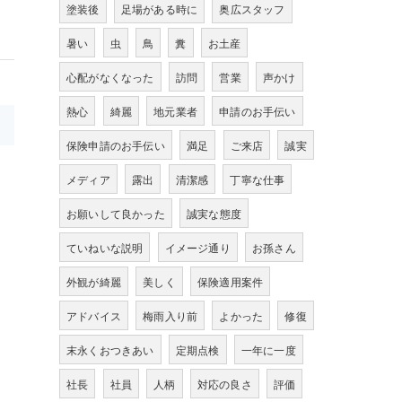
塗装後
足場がある時に
奥広スタッフ
暑い
虫
鳥
糞
お土産
心配がなくなった
訪問
営業
声かけ
熱心
綺麗
地元業者
申請のお手伝い
>
保険申請のお手伝い
満足
ご来店
誠実
メディア
露出
清潔感
丁寧な仕事
お願いして良かった
誠実な態度
ていねいな説明
イメージ通り
お孫さん
外観が綺麗
美しく
保険適用案件
アドバイス
梅雨入り前
よかった
修復
末永くおつきあい
定期点検
一年に一度
社長
社員
人柄
対応の良さ
評価