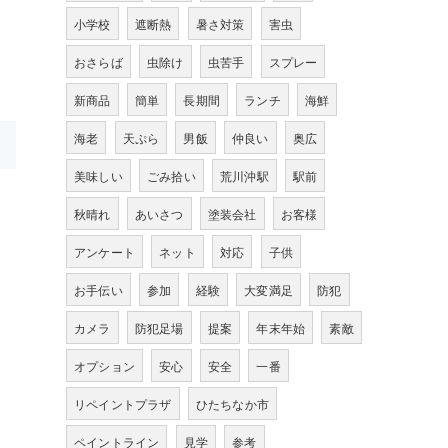
小学校
遮断熱
暑さ対策
害虫
おさらば
虫除け
虫苦手
スプレー
新商品
簡単
長期間
ランチ
海鮮
海老
天ぷら
男飯
仲良い
奥広
美味しい
ごみ拾い
荒川沖駅
駅前
秋晴れ
あいさつ
塗装会社
お客様
アンケート
ネット
対応
子供
お手伝い
参加
経験
大変満足
防犯
カメラ
防犯足場
提案
年末年始
素敵
オプション
安心
安全
一番
リペイントプラザ
ひたちなか市
ペイントライン
見学
参考