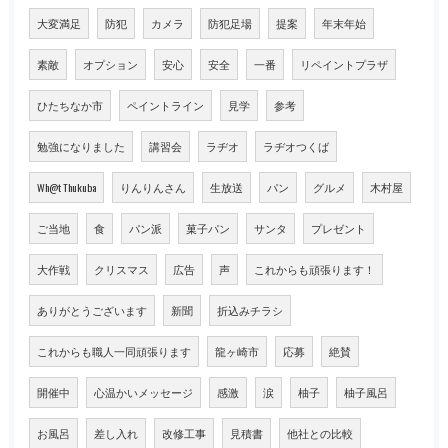
大変満足
防犯
カメラ
防犯足場
提案
年末年始
素敵
オプション
安心
安全
一番
リペイントプラザ
ひたちなか市
ペイントライン
見学
参考
勉強になりました
講習会
ラヂオ
ラヂオつくば
Wh@t Thukuba
りんりんさん
生放送
パン
グルメ
木村屋
ご当地
食
パン派
菓子パン
サンタ
プレゼント
大作戦
クリスマス
広告
声
これからも頑張ります！
ありがとうございます
新聞
折込みチラシ
これからも職人一同頑張ります
龍ヶ崎市
応募
絶賛
開催中
心温かいメッセージ
感激
涙
柚子
柚子風呂
お風呂
差し入れ
改修工事
見積書
他社との比較