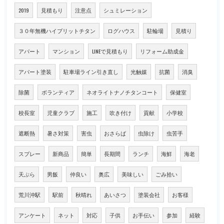
2019
見積もり
注意点
シュミレーション
３０年無機ハイブリットチタン
ログハウス
駐輪場
見積り
アパート
マンション
LINEで見積もり
リフォーム助成金
アパート塗装
駐車場ライン引き直し
光触媒
抗菌
消臭
除菌
ボランティア
ネオライトナノチタンコート
保健室
校長室
児童クラブ
施工
吹き付け
貢献
小学校
遮断熱
暑さ対策
害虫
おさらば
虫除け
虫苦手
スプレー
新商品
簡単
長期間
ランチ
海鮮
海老
天ぷら
男飯
仲良い
奥広
美味しい
ごみ拾い
荒川沖駅
駅前
秋晴れ
あいさつ
塗装会社
お客様
アンケート
ネット
対応
子供
お手伝い
参加
経験