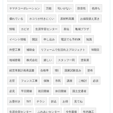
ヤマチコーポレーション
万能
匂いがない
防音性
色持ち
優れている
ホコリが付きにくい
原材料高騰
お値段据え置き
情報
カピオ
生涯学習センター
喜仙
亀城プラザ
イベント情報
開設
申し込み
電話でも予約OK
知識
外壁工事
補助金
リフォームで生活向上プロジェクト
10期目
地域密着
株式会社
嬉しい
スタッフ一同
塗装屋
経営革新計画承認書
合格率
1割
国家試験並み
塗布
左官
フェンス工事
保険
市民
講座
ご検討
必須
必見
平日開催
祝日開催
休日開催
国土交通省
お墨付き
11/7
チラシ
折込
お得
見てね
生涯合宿センター
ふれあいセンター
今年最後
年内施工