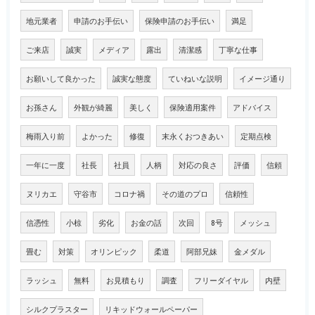
地元業者
申請のお手伝い
保険申請のお手伝い
満足
ご来店
誠実
メディア
露出
清潔感
丁寧な仕事
お願いして良かった
誠実な態度
ていねいな説明
イメージ通り
お孫さん
外観が綺麗
美しく
保険適用案件
アドバイス
梅雨入り前
よかった
修復
末永くおつきあい
定期点検
一年に一度
社長
社員
人柄
対応の良さ
評価
信頼
ヌリカエ
守谷市
コロナ禍
その道のプロ
信頼性
信憑性
小椋
劣化
お金の話
次回
8号
メッシュ
畳む
対策
オリンピック
柔道
阿部兄妹
金メダル
ラッシュ
無料
お見積もり
調査
フリーダイヤル
内壁
シルクプラスター
リキッドウォールペーパー