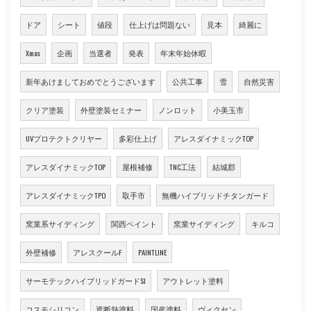
ドア
シート
値段
仕上げは問題ない
見本
綺麗に
Xmas
企画
当選者
発表
年末年始休暇
新年あけましておめでとうございます
公共工事
雪
自然災害
クリア塗装
外壁塗装セミナー
ノンロット
小美玉市
UVプロテクトクリヤー
多彩仕上げ
アレスダイナミックTOP
アレスダイナミックTOP
屋根補修
TNC工法
結城郡
アレスダイナミックTPO
取手市
無機ハイブリッドチタンガード
窯業系サイディング
関西ペイント
窯業サイディング
キルコ
外壁補修
アレスクールF
PAINTLINE
サーモテックハイブリッドガードSI
アウトレット塗料
コスモシリコン
遮断熱塗料
国産塗料
ヴィクセン