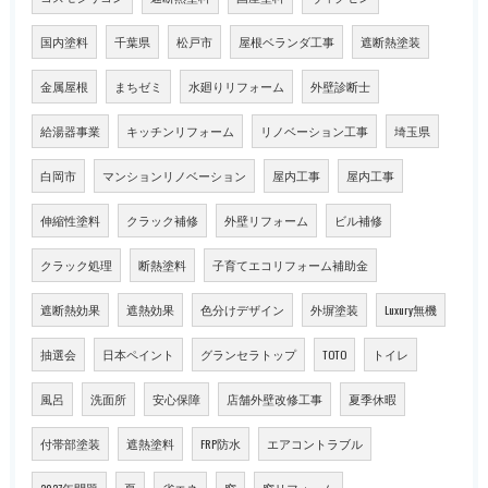
国内塗料
千葉県
松戸市
屋根ベランダ工事
遮断熱塗装
金属屋根
まちゼミ
水廻りリフォーム
外壁診断士
給湯器事業
キッチンリフォーム
リノベーション工事
埼玉県
白岡市
マンションリノベーション
屋内工事
屋内工事
伸縮性塗料
クラック補修
外壁リフォーム
ビル補修
クラック処理
断熱塗料
子育てエコリフォーム補助金
遮断熱効果
遮熱効果
色分けデザイン
外塀塗装
Luxury無機
抽選会
日本ペイント
グランセラトップ
TOTO
トイレ
風呂
洗面所
安心保障
店舗外壁改修工事
夏季休暇
付帯部塗装
遮熱塗料
FRP防水
エアコントラブル
2027年問題
夏
省エネ
窓
窓リフォーム