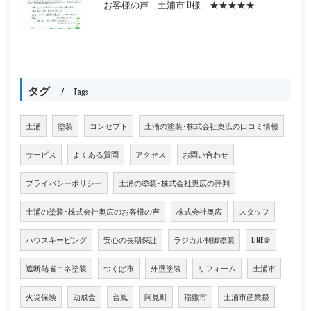
お客様の声｜土浦市 O様｜★★★★★
タグ
Tags
土浦
塗装
コンセプト
土浦の塗装･株式会社奥広の口コミ情報
サービス
よくある質問
アクセス
お問い合わせ
プライバシーポリシー
土浦の塗装･株式会社奥広の評判
土浦の塗装･株式会社奥広のお客様の声
株式会社奥広
スタッフ
ハウスキーピング
安心の長期保証
ラジカル制御塗装
LINE＠
遮断熱省エネ塗装
つくば市
外壁塗装
リフォーム
土浦市
火災保険
助成金
台風
阿見町
稲敷市
土浦市産業祭