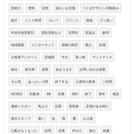
技術力
塗料
説明
温かいお言葉
つくばデザイン不動産㈱
紹介
インド料理
カレー
プリンス
地域
ゴミ拾い
年末年始営業日
塗装見積もり
石岡市
筑波山
参拝
地域貢献
インターネット
保険の助言
職人
好感
お客様アンケート
茨城県
牛久
竜ヶ崎
ウッドデッキ
縁台
春日和
真摯
始まります
お問い合わせ多数
大人気
あっという間
終了する
土浦市の業者
ご利用
4月20日
対象者
GW
休業
2021
終了
来年
相談
連絡ください
鳥よけ
設置
塗装後
足場がある時に
奥広スタッフ
暑い
虫
鳥
糞
お土産
心配がなくなった
訪問
営業
声かけ
熱心
綺麗