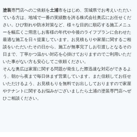
塗装
専門店へのご依頼を
土浦
市をはじめ、茨城県でお考えいただい
ている方は、地域で一番の実績数を誇る株式会社奥広にお任せくだ
さい。ひび割れや防水対策など、様々な目的に順応する施工メニュ
ーを幅広くご用意しお客様の年代や今後のライフプランに合わせた
最適な施工を日々提案しています。お見積もりや家屋に関するご相
談をいただいたその日から、施工が無事完了しお引渡しとなるその
日まで、丁寧かつ温かい対応を心掛けておりますのでご利用いただ
いた事がない方も安心してご依頼ください。
そんな奥広は家屋に関する問題が発生した際迅速な対応ができるよ
う、朝から夜まで毎日休まず営業しています。また信頼してお任せ
いただけるよう、お見積もりを無料でお出ししておりますので家屋
やテナントに関するお悩みがございましたら
土浦
の
塗装
専門店へぜ
ひご相談ください。