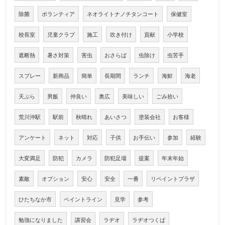
除菌
ボランティア
ネオライトナノチタンコート
保健室
校長室
児童クラブ
施工
吹き付け
貢献
小学校
遮断熱
暑さ対策
害虫
おさらば
虫除け
虫苦手
スプレー
新商品
簡単
長期間
ランチ
海鮮
海老
天ぷら
男飯
仲良い
奥広
美味しい
ごみ拾い
荒川沖駅
駅前
秋晴れ
あいさつ
塗装会社
お客様
アンケート
ネット
対応
子供
お手伝い
参加
経験
大変満足
防犯
カメラ
防犯足場
提案
年末年始
素敵
オプション
安心
安全
一番
リペイントプラザ
ひたちなか市
ペイントライン
見学
参考
勉強になりました
講習会
ラヂオ
ラヂオつくば