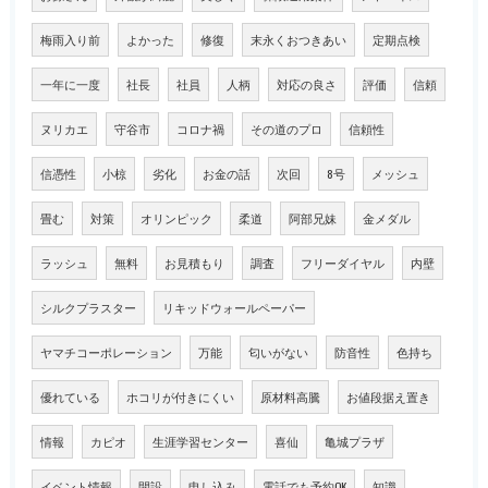
梅雨入り前
よかった
修復
末永くおつきあい
定期点検
一年に一度
社長
社員
人柄
対応の良さ
評価
信頼
ヌリカエ
守谷市
コロナ禍
その道のプロ
信頼性
信憑性
小椋
劣化
お金の話
次回
8号
メッシュ
畳む
対策
オリンピック
柔道
阿部兄妹
金メダル
ラッシュ
無料
お見積もり
調査
フリーダイヤル
内壁
シルクプラスター
リキッドウォールペーパー
ヤマチコーポレーション
万能
匂いがない
防音性
色持ち
優れている
ホコリが付きにくい
原材料高騰
お値段据え置き
情報
カピオ
生涯学習センター
喜仙
亀城プラザ
イベント情報
開設
申し込み
電話でも予約OK
知識