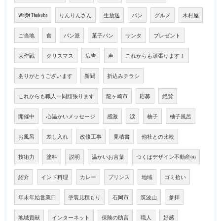
Wh@t Thukuba
りんりんさん
生放送
パン
グルメ
木村屋
ご当地
食
パン派
菓子パン
サンタ
プレゼント
大作戦
クリスマス
広告
声
これからも頑張ります！
ありがとうございます
新聞
折込みチラシ
これからも職人一同頑張ります
龍ヶ崎市
応募
絶賛
開催中
心温かいメッセージ
感激
涙
柚子
柚子風呂
お風呂
差し入れ
改修工事
見積書
他社との比較
技術力
塗料
説明
温かいお言葉
つくばデザイン不動産㈱
紹介
インド料理
カレー
プリンス
地域
ゴミ拾い
年末年始営業日
塗装見積もり
石岡市
筑波山
参拝
地域貢献
インターネット
保険の助言
職人
好感