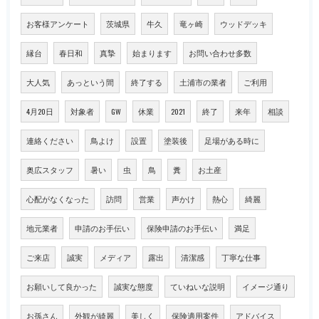
お客様アンケート
茨城県
牛久
竜ヶ崎
ウッドデッキ
縁台
春日和
真摯
始まります
お問い合わせ多数
大人気
あっという間
終了する
土浦市の業者
ご利用
4月20日
対象者
GW
休業
2021
終了
来年
相談
連絡ください
鳥よけ
設置
塗装後
足場がある時に
奥広スタッフ
暑い
虫
鳥
糞
お土産
心配がなくなった
訪問
営業
声かけ
熱心
綺麗
地元業者
申請のお手伝い
保険申請のお手伝い
満足
ご来店
誠実
メディア
露出
清潔感
丁寧な仕事
お願いして良かった
誠実な態度
ていねいな説明
イメージ通り
お孫さん
外観が綺麗
美しく
保険適用案件
アドバイス