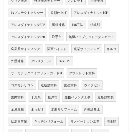
クリア塗装
外壁塗装セミナー
ノンロット
小美玉市
UVプロテクトクリヤー
多彩仕上げ
アレスダイナミックTOP
アレスダイナミックTOP
屋根補修
TNC工法
結城郡
アレスダイナミックTPO
取手市
無機ハイブリッドチタンガード
窯業系サイディング
関西ペイント
窯業サイディング
キルコ
外壁補修
アレスクールF
PAINTLINE
サーモテックハイブリッドガードSI
アウトレット塗料
コスモシリコン
遮断熱塗料
国産塗料
ヴィクセン
国内塗料
千葉県
松戸市
屋根ベランダ工事
遮断熱塗装
金属屋根
まちゼミ
水廻りリフォーム
外壁診断士
給湯器事業
キッチンリフォーム
リノベーション工事
埼玉県