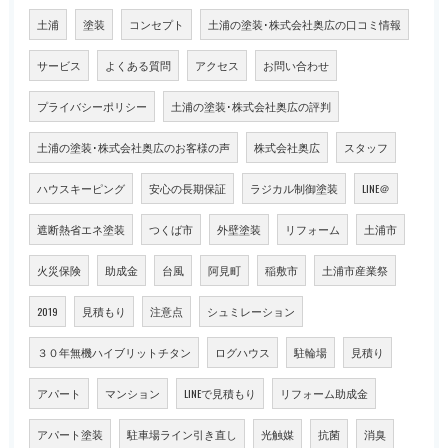
土浦
塗装
コンセプト
土浦の塗装･株式会社奥広の口コミ情報
サービス
よくある質問
アクセス
お問い合わせ
プライバシーポリシー
土浦の塗装･株式会社奥広の評判
土浦の塗装･株式会社奥広のお客様の声
株式会社奥広
スタッフ
ハウスキーピング
安心の長期保証
ラジカル制御塗装
LINE＠
遮断熱省エネ塗装
つくば市
外壁塗装
リフォーム
土浦市
火災保険
助成金
台風
阿見町
稲敷市
土浦市産業祭
2019
見積もり
注意点
シュミレーション
３０年無機ハイブリットチタン
ログハウス
駐輪場
見積り
アパート
マンション
LINEで見積もり
リフォーム助成金
アパート塗装
駐車場ライン引き直し
光触媒
抗菌
消臭