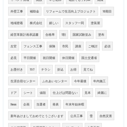
外壁工事
補助金
リフォームで生活向上プロジェクト
10期目
地域密着
株式会社
嬉しい
スタッフ一同
塗装屋
経営革新計画承認書
合格率
1割
国家試験並み
塗布
左官
フェンス工事
保険
市民
講座
ご検討
必須
必見
平日開催
祝日開催
休日開催
国土交通省
お墨付き
11/7
チラシ
折込
お得
見てね
生涯合宿センター
ふれあいセンター
今年最後
年内施工
ドア
シート
値段
仕上げは問題ない
見本
綺麗に
Xmas
企画
当選者
発表
年末年始休暇
新年あけましておめでとうございます
公共工事
雪
自然災害