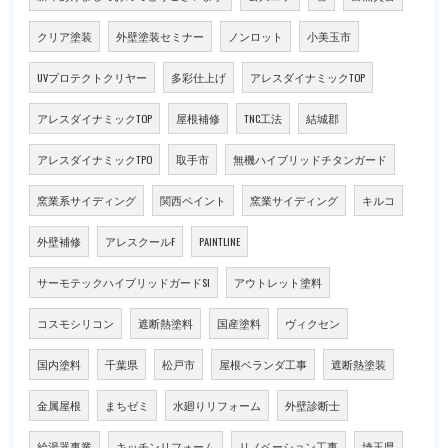
クリア塗装
外壁塗装セミナー
ノンロット
小美玉市
UVプロテクトクリヤー
多彩仕上げ
アレスダイナミックTOP
アレスダイナミックTOP
屋根補修
TNC工法
結城郡
アレスダイナミックTPO
取手市
無機ハイブリッドチタンガード
窯業系サイディング
関西ペイント
窯業サイディング
キルコ
外壁補修
アレスクールF
PAINTLINE
サーモテックハイブリッドガードSI
アウトレット塗料
コスモシリコン
遮断熱塗料
国産塗料
ヴィクセン
国内塗料
千葉県
松戸市
屋根ベランダ工事
遮断熱塗装
金属屋根
まちゼミ
水廻りリフォーム
外壁診断士
給湯器事業
キッチンリフォーム
リノベーション工事
埼玉県