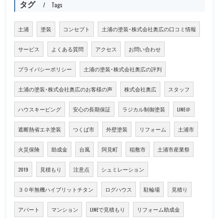
タグ
Tags
土浦
塗装
コンセプト
土浦の塗装･株式会社奥広の口コミ情報
サービス
よくある質問
アクセス
お問い合わせ
プライバシーポリシー
土浦の塗装･株式会社奥広の評判
土浦の塗装･株式会社奥広のお客様の声
株式会社奥広
スタッフ
ハウスキーピング
安心の長期保証
ラジカル制御塗装
LINE＠
遮断熱省エネ塗装
つくば市
外壁塗装
リフォーム
土浦市
火災保険
助成金
台風
阿見町
稲敷市
土浦市産業祭
2019
見積もり
注意点
シュミレーション
３０年無機ハイブリットチタン
ログハウス
駐輪場
見積り
アパート
マンション
LINEで見積もり
リフォーム助成金