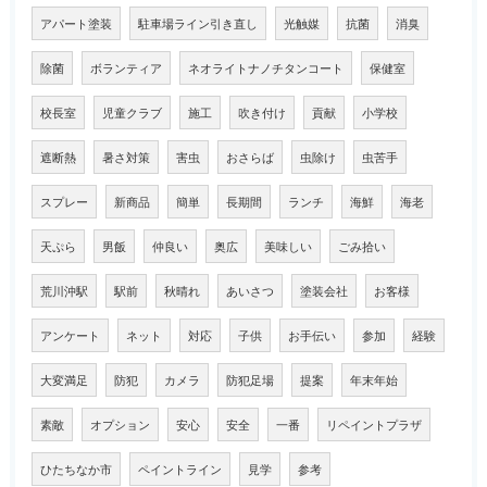
アパート塗装
駐車場ライン引き直し
光触媒
抗菌
消臭
除菌
ボランティア
ネオライトナノチタンコート
保健室
校長室
児童クラブ
施工
吹き付け
貢献
小学校
遮断熱
暑さ対策
害虫
おさらば
虫除け
虫苦手
スプレー
新商品
簡単
長期間
ランチ
海鮮
海老
天ぷら
男飯
仲良い
奥広
美味しい
ごみ拾い
荒川沖駅
駅前
秋晴れ
あいさつ
塗装会社
お客様
アンケート
ネット
対応
子供
お手伝い
参加
経験
大変満足
防犯
カメラ
防犯足場
提案
年末年始
素敵
オプション
安心
安全
一番
リペイントプラザ
ひたちなか市
ペイントライン
見学
参考