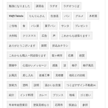
勉強になりました
講習会
ラヂオ
ラヂオつくば
Wh@t Thukuba
りんりんさん
生放送
パン
グルメ
木村屋
ご当地
食
パン派
菓子パン
サンタ
プレゼント
大作戦
クリスマス
広告
声
これからも頑張ります！
ありがとうございます
新聞
折込みチラシ
これからも職人一同頑張ります
龍ヶ崎市
応募
絶賛
開催中
心温かいメッセージ
感激
涙
柚子
柚子風呂
お風呂
差し入れ
改修工事
見積書
他社との比較
技術力
塗料
説明
温かいお言葉
つくばデザイン不動産㈱
紹介
インド料理
カレー
プリンス
地域
ゴミ拾い
年末年始営業日
塗装見積もり
石岡市
筑波山
参拝