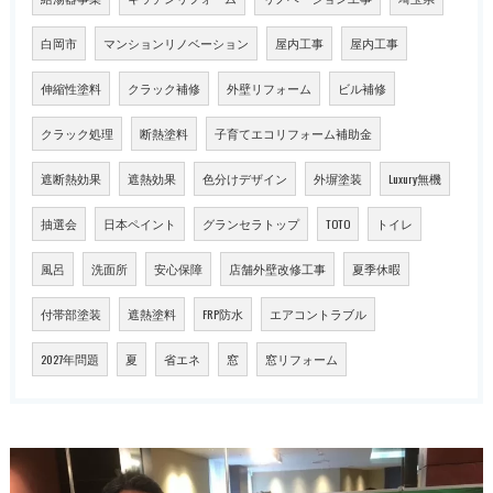
白岡市
マンションリノベーション
屋内工事
屋内工事
伸縮性塗料
クラック補修
外壁リフォーム
ビル補修
クラック処理
断熱塗料
子育てエコリフォーム補助金
遮断熱効果
遮熱効果
色分けデザイン
外塀塗装
Luxury無機
抽選会
日本ペイント
グランセラトップ
TOTO
トイレ
風呂
洗面所
安心保障
店舗外壁改修工事
夏季休暇
付帯部塗装
遮熱塗料
FRP防水
エアコントラブル
2027年問題
夏
省エネ
窓
窓リフォーム