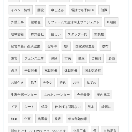
イベント情報
開設
申し込み
電話でも予約OK
知識
外壁工事
補助金
リフォームで生活向上プロジェクト
10期目
地域密着
株式会社
嬉しい
スタッフ一同
塗装屋
経営革新計画承認書
合格率
1割
国家試験並み
塗布
左官
フェンス工事
保険
市民
講座
ご検討
必須
必見
平日開催
祝日開催
休日開催
国土交通省
お墨付き
11/7
チラシ
折込
お得
見てね
生涯合宿センター
ふれあいセンター
今年最後
年内施工
ドア
シート
値段
仕上げは問題ない
見本
綺麗に
Xmas
企画
当選者
発表
年末年始休暇
新年あけましておめでとうございます
公共工事
雪
自然災害