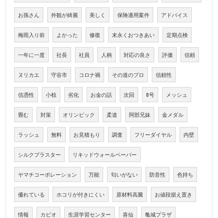
お孫さん
外観が綺麗
美しく
保険適用案件
アドバイス
梅雨入り前
よかった
修復
末永くおつきあい
定期点検
一年に一度
社長
社員
人柄
対応の良さ
評価
信頼
ヌリカエ
守谷市
コロナ禍
その道のプロ
信頼性
信憑性
小椋
劣化
お金の話
次回
8号
メッシュ
畳む
対策
オリンピック
柔道
阿部兄妹
金メダル
ラッシュ
無料
お見積もり
調査
フリーダイヤル
内壁
シルクプラスター
リキッドウォールペーパー
ヤマチコーポレーション
万能
匂いがない
防音性
色持ち
優れている
ホコリが付きにくい
原材料高騰
お値段据え置き
情報
カピオ
生涯学習センター
喜仙
亀城プラザ