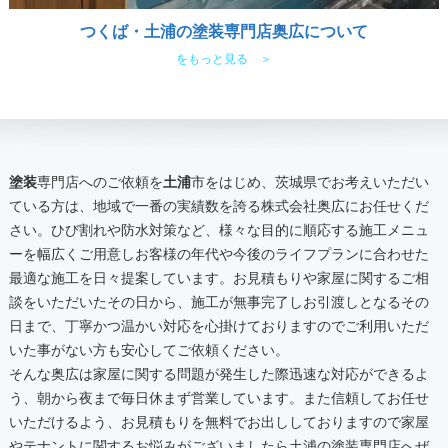
つくば・土浦の塗装専門店奥広について
をもっと見る ＞
塗装
専門店へのご依頼を
土浦
市をはじめ、茨城県でお考えいただい
ている方は、地域で一番の実績数を誇る株式会社奥広にお任せくだ
さい。ひび割れや防水対策など、様々な目的に順応する施工メニュ
ーを幅広くご用意しお客様の年代や今後のライフプランに合わせた
最適な施工を日々提案しています。お見積もりや家屋に関するご相
談をいただいたその日から、施工が無事完了しお引渡しとなるその
日まで、丁寧かつ温かい対応を心掛けておりますのでご利用いただ
いた事がない方も安心してご依頼ください。
そんな奥広は家屋に関する問題が発生した際迅速な対応ができるよ
う、朝から夜まで毎日休まず営業しています。また信頼してお任せ
いただけるよう、お見積もりを無料でお出ししておりますので家屋
やテナントに関するお悩みがございましたら
土浦
の
塗装
専門店へぜ