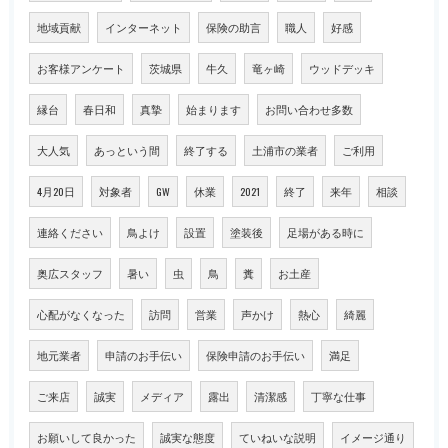
地域貢献
インターネット
保険の助言
職人
好感
お客様アンケート
茨城県
牛久
竜ヶ崎
ウッドデッキ
縁台
春日和
真摯
始まります
お問い合わせ多数
大人気
あっという間
終了する
土浦市の業者
ご利用
4月20日
対象者
GW
休業
2021
終了
来年
相談
連絡ください
鳥よけ
設置
塗装後
足場がある時に
奥広スタッフ
暑い
虫
鳥
糞
お土産
心配がなくなった
訪問
営業
声かけ
熱心
綺麗
地元業者
申請のお手伝い
保険申請のお手伝い
満足
ご来店
誠実
メディア
露出
清潔感
丁寧な仕事
お願いして良かった
誠実な態度
ていねいな説明
イメージ通り