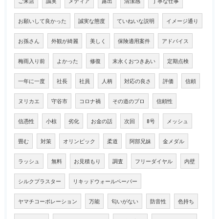
ご来店
誠実
メディア
露出
清潔感
丁寧な仕事
お願いして良かった
誠実な態度
ていねいな説明
イメージ通り
お孫さん
外観が綺麗
美しく
保険適用案件
アドバイス
梅雨入り前
よかった
修復
末永くおつきあい
定期点検
一年に一度
社長
社員
人柄
対応の良さ
評価
信頼
ヌリカエ
守谷市
コロナ禍
その道のプロ
信頼性
信憑性
小椋
劣化
お金の話
次回
8号
メッシュ
畳む
対策
オリンピック
柔道
阿部兄妹
金メダル
ラッシュ
無料
お見積もり
調査
フリーダイヤル
内壁
シルクプラスター
リキッドウォールペーパー
ヤマチコーポレーション
万能
匂いがない
防音性
色持ち