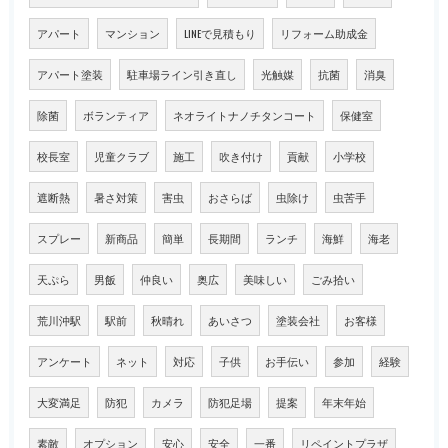
アパート
マンション
LINEで見積もり
リフォーム助成金
アパート塗装
駐車場ライン引き直し
光触媒
抗菌
消臭
除菌
ボランティア
ネオライトナノチタンコート
保健室
校長室
児童クラブ
施工
吹き付け
貢献
小学校
遮断熱
暑さ対策
害虫
おさらば
虫除け
虫苦手
スプレー
新商品
簡単
長期間
ランチ
海鮮
海老
天ぷら
男飯
仲良い
奥広
美味しい
ごみ拾い
荒川沖駅
駅前
秋晴れ
あいさつ
塗装会社
お客様
アンケート
ネット
対応
子供
お手伝い
参加
経験
大変満足
防犯
カメラ
防犯足場
提案
年末年始
素敵
オプション
安心
安全
一番
リペイントプラザ