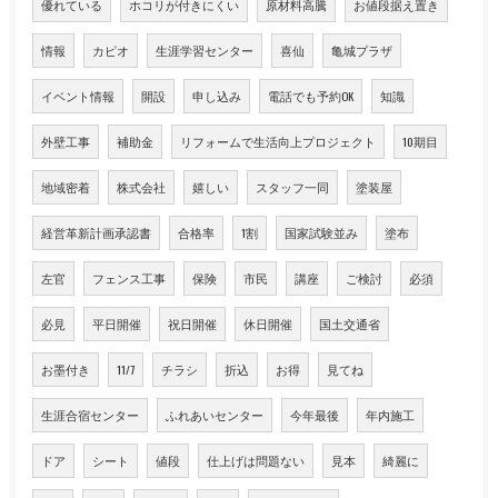
優れている
ホコリが付きにくい
原材料高騰
お値段据え置き
情報
カピオ
生涯学習センター
喜仙
亀城プラザ
イベント情報
開設
申し込み
電話でも予約OK
知識
外壁工事
補助金
リフォームで生活向上プロジェクト
10期目
地域密着
株式会社
嬉しい
スタッフ一同
塗装屋
経営革新計画承認書
合格率
1割
国家試験並み
塗布
左官
フェンス工事
保険
市民
講座
ご検討
必須
必見
平日開催
祝日開催
休日開催
国土交通省
お墨付き
11/7
チラシ
折込
お得
見てね
生涯合宿センター
ふれあいセンター
今年最後
年内施工
ドア
シート
値段
仕上げは問題ない
見本
綺麗に