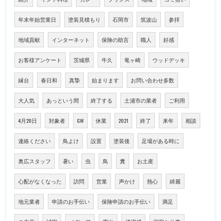
年末年始営業日
塗装見積もり
石岡市
筑波山
参拝
地域貢献
インターネット
保険の助言
職人
好感
お客様アンケート
茨城県
牛久
竜ヶ崎
ウッドデッキ
縁台
春日和
真摯
始まります
お問い合わせ多数
大人気
あっという間
終了する
土浦市の業者
ご利用
4月20日
対象者
GW
休業
2021
終了
来年
相談
連絡ください
鳥よけ
設置
塗装後
足場がある時に
奥広スタッフ
暑い
虫
鳥
糞
お土産
心配がなくなった
訪問
営業
声かけ
熱心
綺麗
地元業者
申請のお手伝い
保険申請のお手伝い
満足