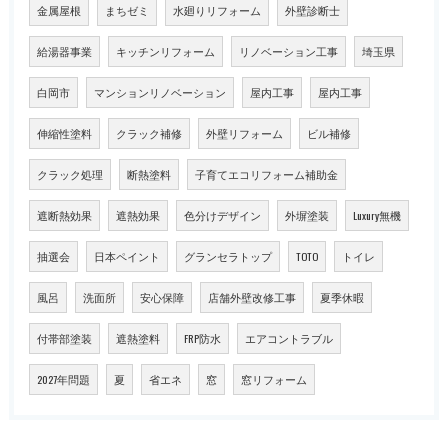
金属屋根
まちゼミ
水廻りリフォーム
外壁診断士
給湯器事業
キッチンリフォーム
リノベーション工事
埼玉県
白岡市
マンションリノベーション
屋内工事
屋内工事
伸縮性塗料
クラック補修
外壁リフォーム
ビル補修
クラック処理
断熱塗料
子育てエコリフォーム補助金
遮断熱効果
遮熱効果
色分けデザイン
外塀塗装
Luxury無機
抽選会
日本ペイント
グランセラトップ
TOTO
トイレ
風呂
洗面所
安心保障
店舗外壁改修工事
夏季休暇
付帯部塗装
遮熱塗料
FRP防水
エアコントラブル
2027年問題
夏
省エネ
窓
窓リフォーム