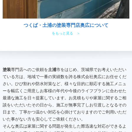
つくば・土浦の塗装専門店奥広について
をもっと見る ＞
塗装
専門店へのご依頼を
土浦
市をはじめ、茨城県でお考えいただい
ている方は、地域で一番の実績数を誇る株式会社奥広にお任せくだ
さい。ひび割れや防水対策など、様々な目的に順応する施工メニュ
ーを幅広くご用意しお客様の年代や今後のライフプランに合わせた
最適な施工を日々提案しています。お見積もりや家屋に関するご相
談をいただいたその日から、施工が無事完了しお引渡しとなるその
日まで、丁寧かつ温かい対応を心掛けておりますのでご利用いただ
いた事がない方も安心してご依頼ください。
そんな奥広は家屋に関する問題が発生した際迅速な対応ができるよ