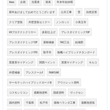
Xmas
企画
当選者
発表
年末年始休暇
新年あけましておめでとうございます
公共工事
雪
自然災害
クリア塗装
外壁塗装セミナー
ノンロット
小美玉市
UVプロテクトクリヤー
多彩仕上げ
アレスダイナミックTOP
アレスダイナミックTOP
屋根補修
TNC工法
結城郡
アレスダイナミックTPO
取手市
無機ハイブリッドチタンガード
窯業系サイディング
関西ペイント
窯業サイディング
キルコ
外壁補修
アレスクールF
PAINTLINE
サーモテックハイブリッドガードSI
アウトレット塗料
コスモシリコン
遮断熱塗料
国産塗料
ヴィクセン
国内塗料
千葉県
松戸市
屋根ベランダ工事
遮断熱塗装