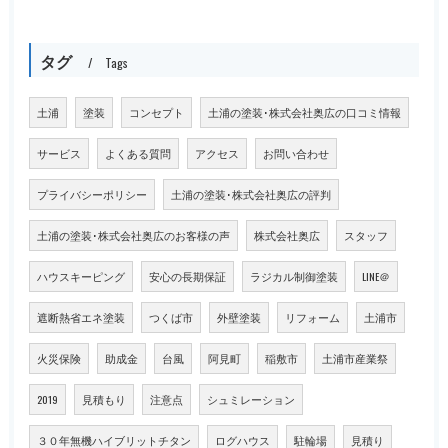
タグ
Tags
土浦
塗装
コンセプト
土浦の塗装･株式会社奥広の口コミ情報
サービス
よくある質問
アクセス
お問い合わせ
プライバシーポリシー
土浦の塗装･株式会社奥広の評判
土浦の塗装･株式会社奥広のお客様の声
株式会社奥広
スタッフ
ハウスキーピング
安心の長期保証
ラジカル制御塗装
LINE＠
遮断熱省エネ塗装
つくば市
外壁塗装
リフォーム
土浦市
火災保険
助成金
台風
阿見町
稲敷市
土浦市産業祭
2019
見積もり
注意点
シュミレーション
３０年無機ハイブリットチタン
ログハウス
駐輪場
見積り