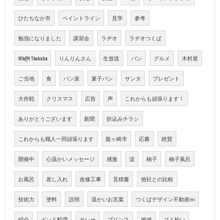
ひたちなか市
ペイントライン
見学
参考
勉強になりました
講習会
ラヂオ
ラヂオつくば
Wh@t Thukuba
りんりんさん
生放送
パン
グルメ
木村屋
ご当地
食
パン派
菓子パン
サンタ
プレゼント
大作戦
クリスマス
広告
声
これからも頑張ります！
ありがとうございます
新聞
折込みチラシ
これからも職人一同頑張ります
龍ヶ崎市
応募
絶賛
開催中
心温かいメッセージ
感激
涙
柚子
柚子風呂
お風呂
差し入れ
改修工事
見積書
他社との比較
技術力
塗料
説明
温かいお言葉
つくばデザイン不動産㈱
紹介
インド料理
カレー
プリンス
地域
ゴミ拾い