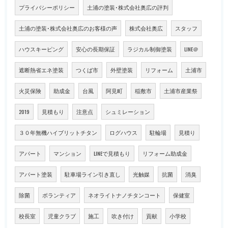
プライバシーポリシー
土浦の塗装･株式会社奥広の評判
土浦の塗装･株式会社奥広のお客様の声
株式会社奥広
スタッフ
ハウスキーピング
安心の長期保証
ラジカル制御塗装
LINE＠
遮断熱省エネ塗装
つくば市
外壁塗装
リフォーム
土浦市
火災保険
助成金
台風
阿見町
稲敷市
土浦市産業祭
2019
見積もり
注意点
シュミレーション
３０年無機ハイブリットチタン
ログハウス
駐輪場
見積り
アパート
マンション
LINEで見積もり
リフォーム助成金
アパート塗装
駐車場ライン引き直し
光触媒
抗菌
消臭
除菌
ボランティア
ネオライトナノチタンコート
保健室
校長室
児童クラブ
施工
吹き付け
貢献
小学校