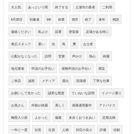
大人気
あっという間
終了する
土浦市の業者
ご利用
4月20日
対象者
GW
休業
2021
終了
来年
相談
連絡ください
鳥よけ
設置
塗装後
足場がある時に
奥広スタッフ
暑い
虫
鳥
糞
お土産
心配がなくなった
訪問
営業
声かけ
熱心
綺麗
地元業者
申請のお手伝い
保険申請のお手伝い
満足
ご来店
誠実
メディア
露出
清潔感
丁寧な仕事
お願いして良かった
誠実な態度
ていねいな説明
イメージ通り
お孫さん
外観が綺麗
美しく
保険適用案件
アドバイス
梅雨入り前
よかった
修復
末永くおつきあい
定期点検
一年に一度
社長
社員
人柄
対応の良さ
評価
信頼