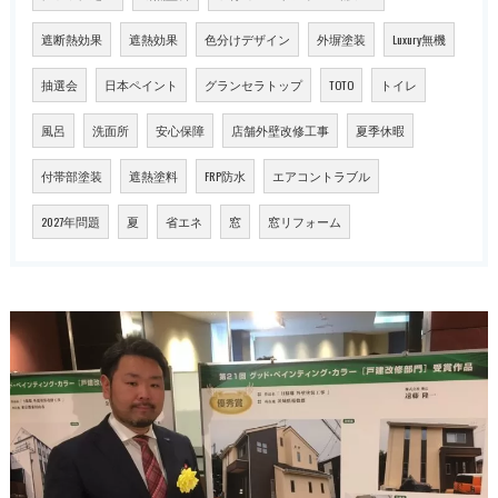
遮断熱効果
遮熱効果
色分けデザイン
外塀塗装
Luxury無機
抽選会
日本ペイント
グランセラトップ
TOTO
トイレ
風呂
洗面所
安心保障
店舗外壁改修工事
夏季休暇
付帯部塗装
遮熱塗料
FRP防水
エアコントラブル
2027年問題
夏
省エネ
窓
窓リフォーム