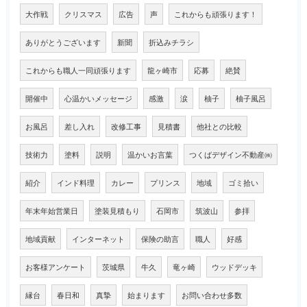
大作戦
クリスマス
広告
声
これからも頑張ります！
ありがとうございます
新聞
折込みチラシ
これからも職人一同頑張ります
龍ヶ崎市
応募
絶賛
開催中
心温かいメッセージ
感激
涙
柚子
柚子風呂
お風呂
差し入れ
改修工事
見積書
他社との比較
技術力
塗料
説明
温かいお言葉
つくばデザイン不動産㈱
紹介
インド料理
カレー
プリンス
地域
ゴミ拾い
年末年始営業日
塗装見積もり
石岡市
筑波山
参拝
地域貢献
インターネット
保険の助言
職人
好感
お客様アンケート
茨城県
牛久
竜ヶ崎
ウッドデッキ
縁台
春日和
真摯
始まります
お問い合わせ多数