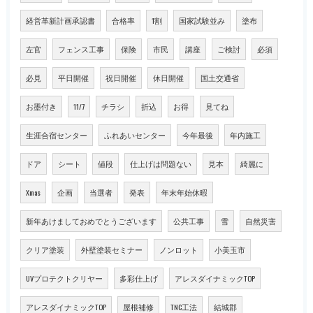
経営革新計画承認書
合格率
1割
国家試験並み
塗布
左官
フェンス工事
保険
市民
講座
ご検討
必須
必見
平日開催
祝日開催
休日開催
国土交通省
お墨付き
11/7
チラシ
折込
お得
見てね
生涯合宿センター
ふれあいセンター
今年最後
年内施工
ドア
シート
値段
仕上げは問題ない
見本
綺麗に
Xmas
企画
当選者
発表
年末年始休暇
新年あけましておめでとうございます
公共工事
雪
自然災害
クリア塗装
外壁塗装セミナー
ノンロット
小美玉市
UVプロテクトクリヤー
多彩仕上げ
アレスダイナミックTOP
アレスダイナミックTOP
屋根補修
TNC工法
結城郡