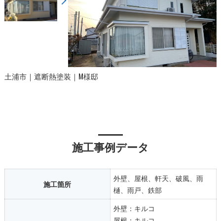
土浦市｜遮断熱塗装｜M様邸
施工事例データ
外壁、屋根、軒天、破風、雨
施工箇所
樋、雨戸、鉄部
外壁：キルコ
屋根：キルコ