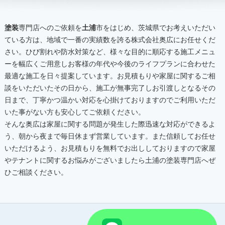
塗装
専門店へのご依頼を
土浦
市をはじめ、茨城県でお考えいただい
ている方は、地域で一番の実績数を誇る株式会社奥広にお任せくだ
さい。ひび割れや防水対策など、様々な目的に順応する施工メニュ
ーを幅広くご用意しお客様の年代や今後のライフプランに合わせた
最適な施工を日々提案しています。お見積もりや家屋に関するご相
談をいただいたその日から、施工が無事完了しお引渡しとなるその
日まで、丁寧かつ温かい対応を心掛けておりますのでご利用いただ
いた事がない方も安心してご依頼ください。
そんな奥広は家屋に関する問題が発生した際迅速な対応ができるよ
う、朝から夜まで毎日休まず営業しています。また信頼してお任せ
いただけるよう、お見積もりを無料でお出ししておりますので家屋
やテナントに関するお悩みがございましたら
土浦
の
塗装
専門店へぜ
ひご相談ください。