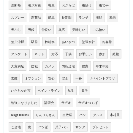
遮断熱
暑さ対策
害虫
おさらば
虫除け
虫苦手
スプレー
新商品
簡単
長期間
ランチ
海鮮
海老
天ぷら
男飯
仲良い
奥広
美味しい
ごみ拾い
荒川沖駅
駅前
秋晴れ
あいさつ
塗装会社
お客様
アンケート
ネット
対応
子供
お手伝い
参加
経験
大変満足
防犯
カメラ
防犯足場
提案
年末年始
素敵
オプション
安心
安全
一番
リペイントプラザ
ひたちなか市
ペイントライン
見学
参考
勉強になりました
講習会
ラヂオ
ラヂオつくば
Wh@t Thukuba
りんりんさん
生放送
パン
グルメ
木村屋
ご当地
食
パン派
菓子パン
サンタ
プレゼント