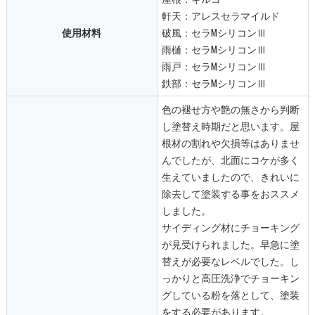
軒天：アレスセラマイルド
使用材料
破風：セラMシリコンⅢ
雨樋：セラMシリコンⅢ
雨戸：セラMシリコンⅢ
鉄部：セラMシリコンⅢ
色の褪せ方や艶の無さから判断
し塗替え時期だと思います。屋
根材の割れや欠損等はありませ
んでしたが、北面にコケが多く
生えていましたので、きれいに
除去して塗装する事をおススメ
しました。
サイディング材にチョーキング
が見受けられました。早急に塗
替えが必要なレベルでした。し
っかりと高圧洗浄でチョーキン
グしている粉を落として、塗装
をする必要があります。