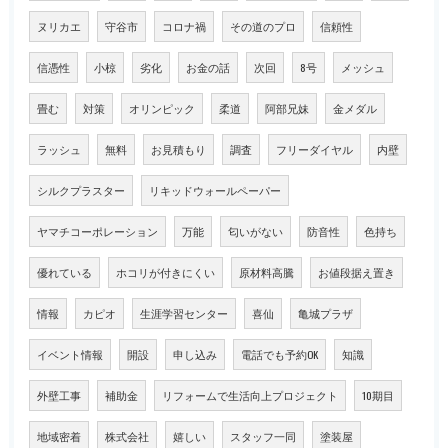
ヌリカエ
守谷市
コロナ禍
その道のプロ
信頼性
信憑性
小椋
劣化
お金の話
次回
8号
メッシュ
畳む
対策
オリンピック
柔道
阿部兄妹
金メダル
ラッシュ
無料
お見積もり
調査
フリーダイヤル
内壁
シルクプラスター
リキッドウォールペーパー
ヤマチコーポレーション
万能
匂いがない
防音性
色持ち
優れている
ホコリが付きにくい
原材料高騰
お値段据え置き
情報
カピオ
生涯学習センター
喜仙
亀城プラザ
イベント情報
開設
申し込み
電話でも予約OK
知識
外壁工事
補助金
リフォームで生活向上プロジェクト
10期目
地域密着
株式会社
嬉しい
スタッフ一同
塗装屋