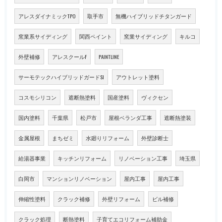
アレスダイナミックTPO
取手市
無機ハイブリッドチタンガード
窯業系サイディング
関西ペイント
窯業サイディング
キルコ
外壁補修
アレスクールF
PAINTLINE
サーモテックハイブリッドガードSI
アウトレット塗料
コスモシリコン
遮断熱塗料
国産塗料
ヴィクセン
国内塗料
千葉県
松戸市
屋根ベランダ工事
遮断熱塗装
金属屋根
まちゼミ
水廻りリフォーム
外壁診断士
給湯器事業
キッチンリフォーム
リノベーション工事
埼玉県
白岡市
マンションリノベーション
屋内工事
屋内工事
伸縮性塗料
クラック補修
外壁リフォーム
ビル補修
クラック処理
断熱塗料
子育てエコリフォーム補助金