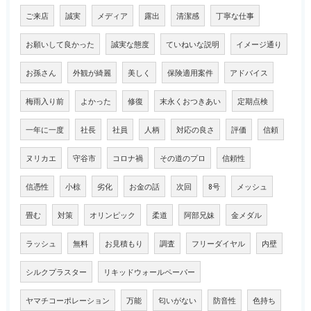
ご来店
誠実
メディア
露出
清潔感
丁寧な仕事
お願いして良かった
誠実な態度
ていねいな説明
イメージ通り
お孫さん
外観が綺麗
美しく
保険適用案件
アドバイス
梅雨入り前
よかった
修復
末永くおつきあい
定期点検
一年に一度
社長
社員
人柄
対応の良さ
評価
信頼
ヌリカエ
守谷市
コロナ禍
その道のプロ
信頼性
信憑性
小椋
劣化
お金の話
次回
8号
メッシュ
畳む
対策
オリンピック
柔道
阿部兄妹
金メダル
ラッシュ
無料
お見積もり
調査
フリーダイヤル
内壁
シルクプラスター
リキッドウォールペーパー
ヤマチコーポレーション
万能
匂いがない
防音性
色持ち