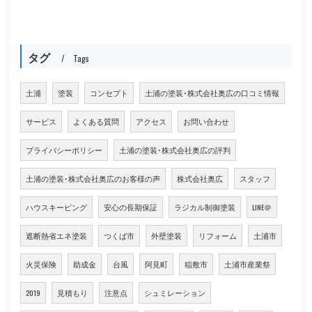
タグ
Tags
土浦
塗装
コンセプト
土浦の塗装･株式会社奥広の口コミ情報
サービス
よくある質問
アクセス
お問い合わせ
プライバシーポリシー
土浦の塗装･株式会社奥広の評判
土浦の塗装･株式会社奥広のお客様の声
株式会社奥広
スタッフ
ハウスキーピング
安心の長期保証
ラジカル制御塗装
LINE＠
遮断熱省エネ塗装
つくば市
外壁塗装
リフォーム
土浦市
火災保険
助成金
台風
阿見町
稲敷市
土浦市産業祭
2019
見積もり
注意点
シュミレーション