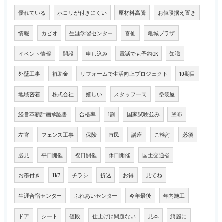
優れている
ホコリが付きにくい
原材料高騰
お値段据え置き
情報
カピオ
生涯学習センター
喜仙
亀城プラザ
イベント情報
開設
申し込み
電話でも予約OK
知識
外壁工事
補助金
リフォームで生活向上プロジェクト
10期目
地域密着
株式会社
嬉しい
スタッフ一同
塗装屋
経営革新計画承認書
合格率
1割
国家試験並み
塗布
左官
フェンス工事
保険
市民
講座
ご検討
必須
必見
平日開催
祝日開催
休日開催
国土交通省
お墨付き
11/7
チラシ
折込
お得
見てね
生涯合宿センター
ふれあいセンター
今年最後
年内施工
ドア
シート
値段
仕上げは問題ない
見本
綺麗に