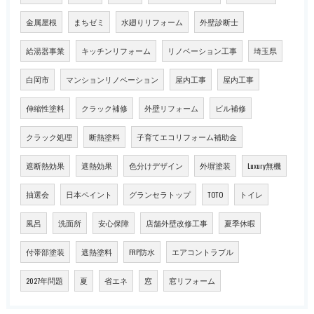
金属屋根
まちゼミ
水廻りリフォーム
外壁診断士
給湯器事業
キッチンリフォーム
リノベーション工事
埼玉県
白岡市
マンションリノベーション
屋内工事
屋内工事
伸縮性塗料
クラック補修
外壁リフォーム
ビル補修
クラック処理
断熱塗料
子育てエコリフォーム補助金
遮断熱効果
遮熱効果
色分けデザイン
外塀塗装
Luxury無機
抽選会
日本ペイント
グランセラトップ
TOTO
トイレ
風呂
洗面所
安心保障
店舗外壁改修工事
夏季休暇
付帯部塗装
遮熱塗料
FRP防水
エアコントラブル
2027年問題
夏
省エネ
窓
窓リフォーム