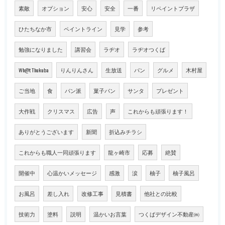
素敵
オプション
安心
安全
一番
リペイントプラザ
ひたちなか市
ペイントライン
見学
参考
勉強になりました
講習会
ラヂオ
ラヂオつくば
Wh@t Thukuba
りんりんさん
生放送
パン
グルメ
木村屋
ご当地
食
パン派
菓子パン
サンタ
プレゼント
大作戦
クリスマス
広告
声
これからも頑張ります！
ありがとうございます
新聞
折込みチラシ
これからも職人一同頑張ります
龍ヶ崎市
応募
絶賛
開催中
心温かいメッセージ
感激
涙
柚子
柚子風呂
お風呂
差し入れ
改修工事
見積書
他社との比較
技術力
塗料
説明
温かいお言葉
つくばデザイン不動産㈱