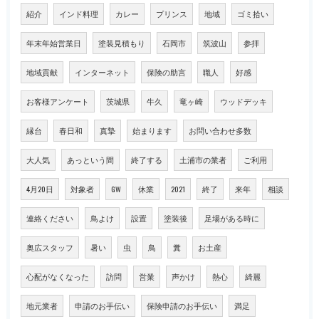
紹介
インド料理
カレー
プリンス
地域
ゴミ拾い
年末年始営業日
塗装見積もり
石岡市
筑波山
参拝
地域貢献
インターネット
保険の助言
職人
好感
お客様アンケート
茨城県
牛久
竜ヶ崎
ウッドデッキ
縁台
春日和
真摯
始まります
お問い合わせ多数
大人気
あっという間
終了する
土浦市の業者
ご利用
4月20日
対象者
GW
休業
2021
終了
来年
相談
連絡ください
鳥よけ
設置
塗装後
足場がある時に
奥広スタッフ
暑い
虫
鳥
糞
お土産
心配がなくなった
訪問
営業
声かけ
熱心
綺麗
地元業者
申請のお手伝い
保険申請のお手伝い
満足