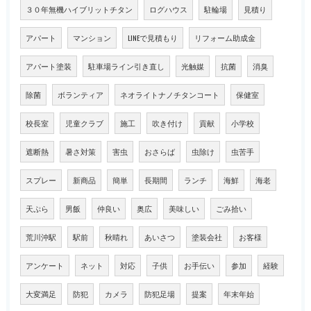
３０年無機ハイブリットチタン
ログハウス
駐輪場
見積り
アパート
マンション
LINEで見積もり
リフォーム助成金
アパート塗装
駐車場ライン引き直し
光触媒
抗菌
消臭
除菌
ボランティア
ネオライトナノチタンコート
保健室
校長室
児童クラブ
施工
吹き付け
貢献
小学校
遮断熱
暑さ対策
害虫
おさらば
虫除け
虫苦手
スプレー
新商品
簡単
長期間
ランチ
海鮮
海老
天ぷら
男飯
仲良い
奥広
美味しい
ごみ拾い
荒川沖駅
駅前
秋晴れ
あいさつ
塗装会社
お客様
アンケート
ネット
対応
子供
お手伝い
参加
経験
大変満足
防犯
カメラ
防犯足場
提案
年末年始