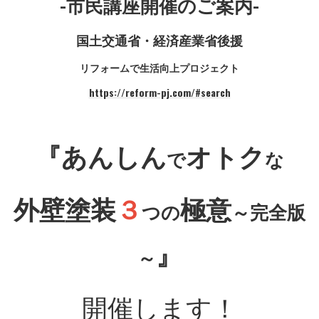
-市民講座開催のご案内-
国土交通省・経済産業省後援
リフォームで生活向上プロジェクト
https://reform-pj.com/#search
『あんしん
オトク
で
な
外壁塗装
３
極意
つの
～完全版
』
～
開催します！