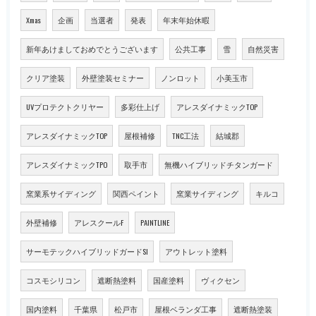
Xmas
企画
当選者
発表
年末年始休暇
新年あけましておめでとうございます
公共工事
雪
自然災害
クリア塗装
外壁塗装セミナー
ノンロット
小美玉市
UVプロテクトクリヤー
多彩仕上げ
アレスダイナミックTOP
アレスダイナミックTOP
屋根補修
TNC工法
結城郡
アレスダイナミックTPO
取手市
無機ハイブリッドチタンガード
窯業系サイディング
関西ペイント
窯業サイディング
キルコ
外壁補修
アレスクールF
PAINTLINE
サーモテックハイブリッドガードSI
アウトレット塗料
コスモシリコン
遮断熱塗料
国産塗料
ヴィクセン
国内塗料
千葉県
松戸市
屋根ベランダ工事
遮断熱塗装