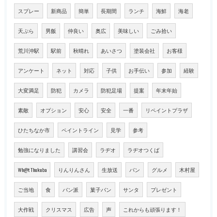
スプレー
新商品
簡単
長期間
ランチ
海鮮
海老
天ぷら
男飯
仲良い
奥広
美味しい
ごみ拾い
荒川沖駅
駅前
秋晴れ
あいさつ
塗装会社
お客様
アンケート
ネット
対応
子供
お手伝い
参加
経験
大変満足
防犯
カメラ
防犯足場
提案
年末年始
素敵
オプション
安心
安全
一番
リペイントプラザ
ひたちなか市
ペイントライン
見学
参考
勉強になりました
講習会
ラヂオ
ラヂオつくば
Wh@t Thukuba
りんりんさん
生放送
パン
グルメ
木村屋
ご当地
食
パン派
菓子パン
サンタ
プレゼント
大作戦
クリスマス
広告
声
これからも頑張ります！