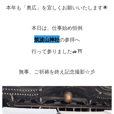
本年も「奥広」を宜しくお願いいたします🌟
本日は、仕事始め恒例
筑波山神社
の参拝へ
行って参りました🚙⛩
無事、ご祈祷を終え記念撮影☆彡