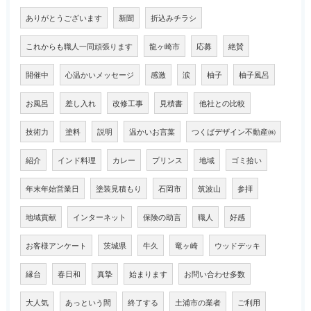
ありがとうございます
新聞
折込みチラシ
これからも職人一同頑張ります
龍ヶ崎市
応募
絶賛
開催中
心温かいメッセージ
感激
涙
柚子
柚子風呂
お風呂
差し入れ
改修工事
見積書
他社との比較
技術力
塗料
説明
温かいお言葉
つくばデザイン不動産㈱
紹介
インド料理
カレー
プリンス
地域
ゴミ拾い
年末年始営業日
塗装見積もり
石岡市
筑波山
参拝
地域貢献
インターネット
保険の助言
職人
好感
お客様アンケート
茨城県
牛久
竜ヶ崎
ウッドデッキ
縁台
春日和
真摯
始まります
お問い合わせ多数
大人気
あっという間
終了する
土浦市の業者
ご利用