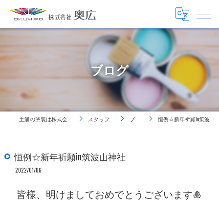
ブログ
土浦の塗装は株式会社奥広
スタッフ紹介
ブログ
恒例☆新年祈願in筑波山神社
恒例☆新年祈願in筑波山神社
2022/01/06
皆様、明けましておめでとうございます🎍