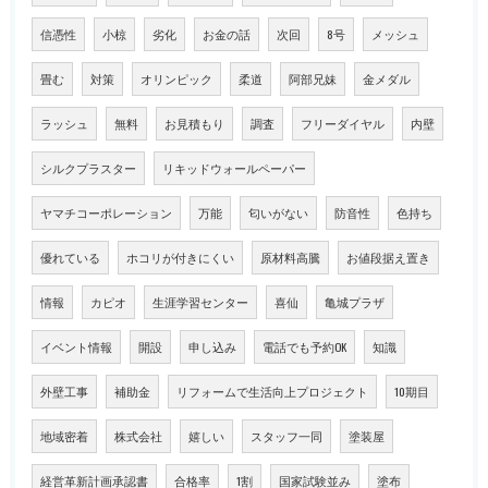
信憑性
小椋
劣化
お金の話
次回
8号
メッシュ
畳む
対策
オリンピック
柔道
阿部兄妹
金メダル
ラッシュ
無料
お見積もり
調査
フリーダイヤル
内壁
シルクプラスター
リキッドウォールペーパー
ヤマチコーポレーション
万能
匂いがない
防音性
色持ち
優れている
ホコリが付きにくい
原材料高騰
お値段据え置き
情報
カピオ
生涯学習センター
喜仙
亀城プラザ
イベント情報
開設
申し込み
電話でも予約OK
知識
外壁工事
補助金
リフォームで生活向上プロジェクト
10期目
地域密着
株式会社
嬉しい
スタッフ一同
塗装屋
経営革新計画承認書
合格率
1割
国家試験並み
塗布