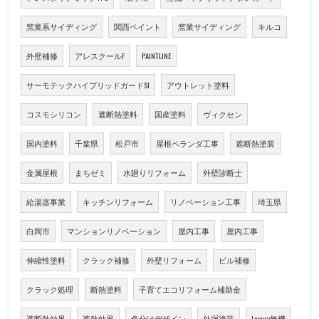
窯業系サイディング
関西ペイント
窯業サイディング
キルコ
外壁補修
アレスクールF
PAINTLINE
サーモテックハイブリッドガードSI
アウトレット塗料
コスモシリコン
遮断熱塗料
国産塗料
ヴィクセン
国内塗料
千葉県
松戸市
屋根ベランダ工事
遮断熱塗装
金属屋根
まちゼミ
水廻りリフォーム
外壁診断士
給湯器事業
キッチンリフォーム
リノベーション工事
埼玉県
白岡市
マンションリノベーション
屋内工事
屋内工事
伸縮性塗料
クラック補修
外壁リフォーム
ビル補修
クラック処理
断熱塗料
子育てエコリフォーム補助金
遮断熱効果
遮熱効果
色分けデザイン
外塀塗装
Luxury無機