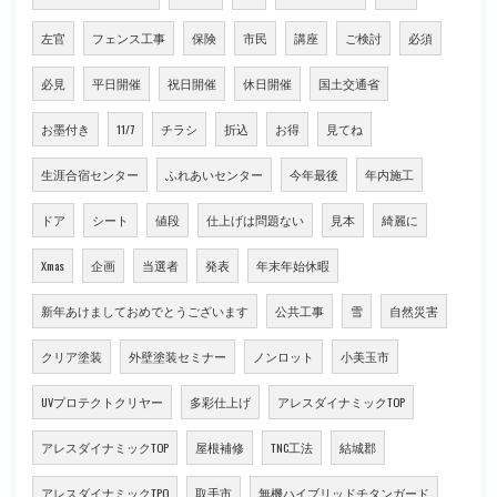
左官
フェンス工事
保険
市民
講座
ご検討
必須
必見
平日開催
祝日開催
休日開催
国土交通省
お墨付き
11/7
チラシ
折込
お得
見てね
生涯合宿センター
ふれあいセンター
今年最後
年内施工
ドア
シート
値段
仕上げは問題ない
見本
綺麗に
Xmas
企画
当選者
発表
年末年始休暇
新年あけましておめでとうございます
公共工事
雪
自然災害
クリア塗装
外壁塗装セミナー
ノンロット
小美玉市
UVプロテクトクリヤー
多彩仕上げ
アレスダイナミックTOP
アレスダイナミックTOP
屋根補修
TNC工法
結城郡
アレスダイナミックTPO
取手市
無機ハイブリッドチタンガード