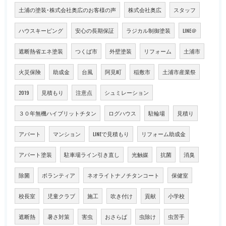
土浦の塗装･株式会社奥広のお客様の声
株式会社奥広
スタッフ
ハウスキーピング
安心の長期保証
ラジカル制御塗装
LINE＠
遮断熱省エネ塗装
つくば市
外壁塗装
リフォーム
土浦市
火災保険
助成金
台風
阿見町
稲敷市
土浦市産業祭
2019
見積もり
注意点
シュミレーション
３０年無機ハイブリットチタン
ログハウス
駐輪場
見積り
アパート
マンション
LINEで見積もり
リフォーム助成金
アパート塗装
駐車場ライン引き直し
光触媒
抗菌
消臭
除菌
ボランティア
ネオライトナノチタンコート
保健室
校長室
児童クラブ
施工
吹き付け
貢献
小学校
遮断熱
暑さ対策
害虫
おさらば
虫除け
虫苦手