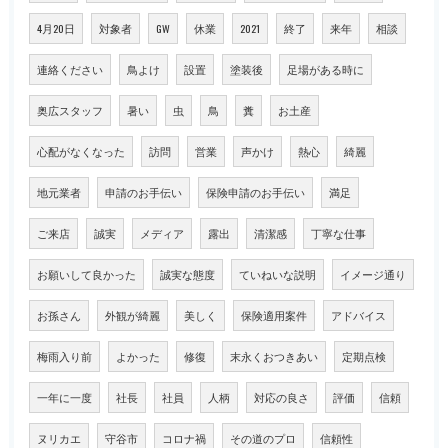
4月20日
対象者
GW
休業
2021
終了
来年
相談
連絡ください
鳥よけ
設置
塗装後
足場がある時に
奥広スタッフ
暑い
虫
鳥
糞
お土産
心配がなくなった
訪問
営業
声かけ
熱心
綺麗
地元業者
申請のお手伝い
保険申請のお手伝い
満足
ご来店
誠実
メディア
露出
清潔感
丁寧な仕事
お願いして良かった
誠実な態度
ていねいな説明
イメージ通り
お孫さん
外観が綺麗
美しく
保険適用案件
アドバイス
梅雨入り前
よかった
修復
末永くおつきあい
定期点検
一年に一度
社長
社員
人柄
対応の良さ
評価
信頼
ヌリカエ
守谷市
コロナ禍
その道のプロ
信頼性