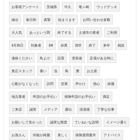
お客様アンケート
茨城県
牛久
竜ヶ崎
ウッドデッキ
縁台
春日和
真摯
始まります
お問い合わせ多数
大人気
あっという間
終了する
土浦市の業者
ご利用
4月20日
対象者
GW
休業
2021
終了
来年
相談
連絡ください
鳥よけ
設置
塗装後
足場がある時に
奥広スタッフ
暑い
虫
鳥
糞
お土産
心配がなくなった
訪問
営業
声かけ
熱心
綺麗
地元業者
申請のお手伝い
保険申請のお手伝い
満足
ご来店
誠実
メディア
露出
清潔感
丁寧な仕事
お願いして良かった
誠実な態度
ていねいな説明
イメージ通り
お孫さん
外観が綺麗
美しく
保険適用案件
アドバイス