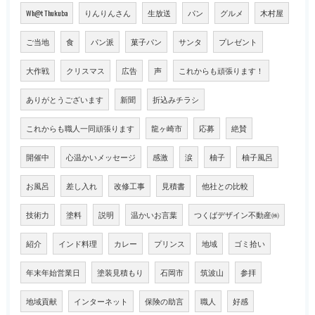
Wh@t Thukuba
りんりんさん
生放送
パン
グルメ
木村屋
ご当地
食
パン派
菓子パン
サンタ
プレゼント
大作戦
クリスマス
広告
声
これからも頑張ります！
ありがとうございます
新聞
折込みチラシ
これからも職人一同頑張ります
龍ヶ崎市
応募
絶賛
開催中
心温かいメッセージ
感激
涙
柚子
柚子風呂
お風呂
差し入れ
改修工事
見積書
他社との比較
技術力
塗料
説明
温かいお言葉
つくばデザイン不動産㈱
紹介
インド料理
カレー
プリンス
地域
ゴミ拾い
年末年始営業日
塗装見積もり
石岡市
筑波山
参拝
地域貢献
インターネット
保険の助言
職人
好感