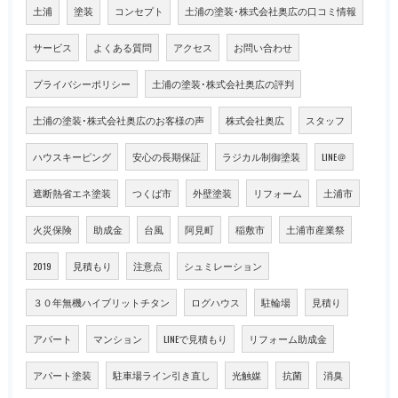
土浦
塗装
コンセプト
土浦の塗装･株式会社奥広の口コミ情報
サービス
よくある質問
アクセス
お問い合わせ
プライバシーポリシー
土浦の塗装･株式会社奥広の評判
土浦の塗装･株式会社奥広のお客様の声
株式会社奥広
スタッフ
ハウスキーピング
安心の長期保証
ラジカル制御塗装
LINE＠
遮断熱省エネ塗装
つくば市
外壁塗装
リフォーム
土浦市
火災保険
助成金
台風
阿見町
稲敷市
土浦市産業祭
2019
見積もり
注意点
シュミレーション
３０年無機ハイブリットチタン
ログハウス
駐輪場
見積り
アパート
マンション
LINEで見積もり
リフォーム助成金
アパート塗装
駐車場ライン引き直し
光触媒
抗菌
消臭