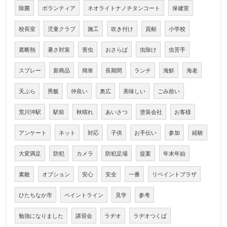
除菌
ボランティア
ネオライトナノチタンコート
保健室
校長室
児童クラブ
施工
吹き付け
貢献
小学校
遮断熱
暑さ対策
害虫
おさらば
虫除け
虫苦手
スプレー
新商品
簡単
長期間
ランチ
海鮮
海老
天ぷら
男飯
仲良い
奥広
美味しい
ごみ拾い
荒川沖駅
駅前
秋晴れ
あいさつ
塗装会社
お客様
アンケート
ネット
対応
子供
お手伝い
参加
経験
大変満足
防犯
カメラ
防犯足場
提案
年末年始
素敵
オプション
安心
安全
一番
リペイントプラザ
ひたちなか市
ペイントライン
見学
参考
勉強になりました
講習会
ラヂオ
ラヂオつくば