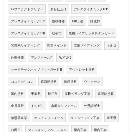
UVプロテクトクリヤー
多彩仕上げ
アレスダイナミックTOP
アレスダイナミックTOP
屋根補修
TNC工法
結城郡
アレスダイナミックTPO
取手市
無機ハイブリッドチタンガード
窯業系サイディング
関西ペイント
窯業サイディング
キルコ
外壁補修
アレスクールF
PAINTLINE
サーモテックハイブリッドガードSI
アウトレット塗料
コスモシリコン
遮断熱塗料
国産塗料
ヴィクセン
国内塗料
千葉県
松戸市
屋根ベランダ工事
遮断熱塗装
金属屋根
まちゼミ
水廻りリフォーム
外壁診断士
給湯器事業
キッチンリフォーム
リノベーション工事
埼玉県
白岡市
マンションリノベーション
屋内工事
屋内工事