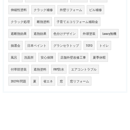
伸縮性塗料
クラック補修
外壁リフォーム
ビル補修
クラック処理
断熱塗料
子育てエコリフォーム補助金
遮断熱効果
遮熱効果
色分けデザイン
外塀塗装
Luxury無機
抽選会
日本ペイント
グランセラトップ
TOTO
トイレ
風呂
洗面所
安心保障
店舗外壁改修工事
夏季休暇
付帯部塗装
遮熱塗料
FRP防水
エアコントラブル
2027年問題
夏
省エネ
窓
窓リフォーム