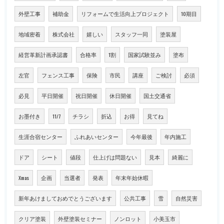
外壁工事
補助金
リフォームで生活向上プロジェクト
10期目
地域密着
株式会社
嬉しい
スタッフ一同
塗装屋
経営革新計画承認書
合格率
1割
国家試験並み
塗布
左官
フェンス工事
保険
市民
講座
ご検討
必須
必見
平日開催
祝日開催
休日開催
国土交通省
お墨付き
11/7
チラシ
折込
お得
見てね
生涯合宿センター
ふれあいセンター
今年最後
年内施工
ドア
シート
値段
仕上げは問題ない
見本
綺麗に
Xmas
企画
当選者
発表
年末年始休暇
新年あけましておめでとうございます
公共工事
雪
自然災害
クリア塗装
外壁塗装セミナー
ノンロット
小美玉市