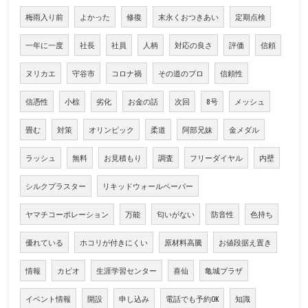
梅雨入り前
よかった
修復
末永くおつきあい
定期点検
一年に一度
社長
社員
人柄
対応の良さ
評価
信頼
ヌリカエ
守谷市
コロナ禍
その道のプロ
信頼性
信憑性
小椋
劣化
お金の話
次回
8号
メッシュ
畳む
対策
オリンピック
柔道
阿部兄妹
金メダル
ラッシュ
無料
お見積もり
調査
フリーダイヤル
内壁
シルクプラスター
リキッドウォールペーパー
ヤマチコーポレーション
万能
匂いがない
防音性
色持ち
優れている
ホコリが付きにくい
原材料高騰
お値段据え置き
情報
カピオ
生涯学習センター
喜仙
亀城プラザ
イベント情報
開設
申し込み
電話でも予約OK
知識