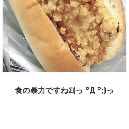
食の暴力ですねΣ(っ °Д °;)っ