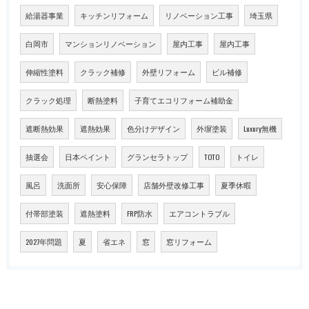
給湯器事業
キッチンリフォーム
リノベーション工事
埼玉県
白岡市
マンションリノベーション
屋内工事
屋内工事
伸縮性塗料
クラック補修
外壁リフォーム
ビル補修
クラック処理
断熱塗料
子育てエコリフォーム補助金
遮断熱効果
遮熱効果
色分けデザイン
外塀塗装
Luxury無機
抽選会
日本ペイント
グランセラトップ
TOTO
トイレ
風呂
洗面所
安心保障
店舗外壁改修工事
夏季休暇
付帯部塗装
遮熱塗料
FRP防水
エアコントラブル
2027年問題
夏
省エネ
窓
窓リフォーム