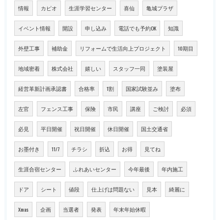
情報
カピオ
生涯学習センター
喜仙
亀城プラザ
イベント情報
開設
申し込み
電話でも予約OK
知識
外壁工事
補助金
リフォームで生活向上プロジェクト
10期目
地域密着
株式会社
嬉しい
スタッフ一同
塗装屋
経営革新計画承認書
合格率
1割
国家試験並み
塗布
左官
フェンス工事
保険
市民
講座
ご検討
必須
必見
平日開催
祝日開催
休日開催
国土交通省
お墨付き
11/7
チラシ
折込
お得
見てね
生涯合宿センター
ふれあいセンター
今年最後
年内施工
ドア
シート
値段
仕上げは問題ない
見本
綺麗に
Xmas
企画
当選者
発表
年末年始休暇