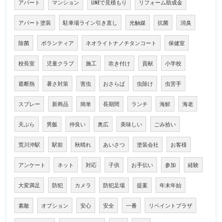
アパート
マンション
LINEで見積もり
リフォーム助成金
アパート塗装
駐車場ライン引き直し
光触媒
抗菌
消臭
除菌
ボランティア
ネオライトナノチタンコート
保健室
校長室
児童クラブ
施工
吹き付け
貢献
小学校
遮断熱
暑さ対策
害虫
おさらば
虫除け
虫苦手
スプレー
新商品
簡単
長期間
ランチ
海鮮
海老
天ぷら
男飯
仲良い
奥広
美味しい
ごみ拾い
荒川沖駅
駅前
秋晴れ
あいさつ
塗装会社
お客様
アンケート
ネット
対応
子供
お手伝い
参加
経験
大変満足
防犯
カメラ
防犯足場
提案
年末年始
素敵
オプション
安心
安全
一番
リペイントプラザ