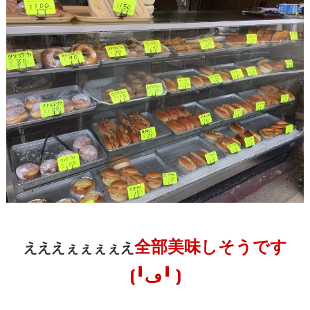
全部美味しそうです
えええぇぇぇぇえ
(╹ڡ╹ )