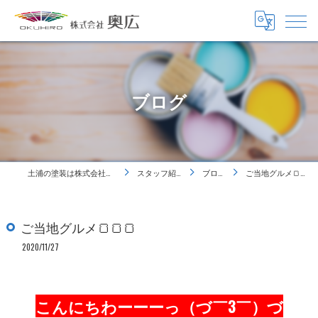
ブログ
土浦の塗装は株式会社奥広
スタッフ紹介
ブログ
ご当地グルメ🍞🍞🍞
ご当地グルメ🍞🍞🍞
2020/11/27
こんにちわーーーっ（づ￣3￣）づ