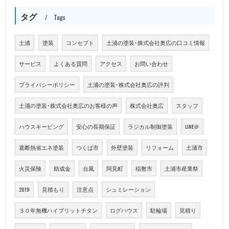
タグ
Tags
土浦
塗装
コンセプト
土浦の塗装･株式会社奥広の口コミ情報
サービス
よくある質問
アクセス
お問い合わせ
プライバシーポリシー
土浦の塗装･株式会社奥広の評判
土浦の塗装･株式会社奥広のお客様の声
株式会社奥広
スタッフ
ハウスキーピング
安心の長期保証
ラジカル制御塗装
LINE＠
遮断熱省エネ塗装
つくば市
外壁塗装
リフォーム
土浦市
火災保険
助成金
台風
阿見町
稲敷市
土浦市産業祭
2019
見積もり
注意点
シュミレーション
３０年無機ハイブリットチタン
ログハウス
駐輪場
見積り