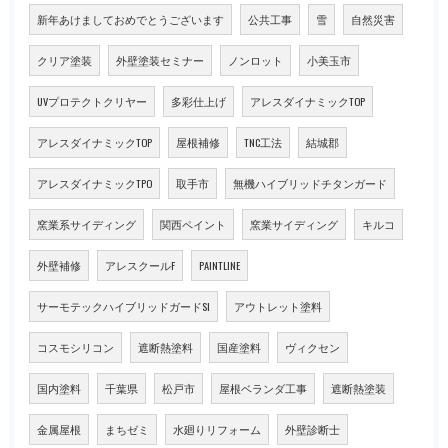
新年あけましておめでとうございます
公共工事
雪
自然災害
クリア塗装
外壁塗装セミナー
ノンロット
小美玉市
UVプロテクトクリヤー
多彩仕上げ
アレスダイナミックTOP
アレスダイナミックTOP
屋根補修
TNC工法
結城郡
アレスダイナミックTPO
取手市
無機ハイブリッドチタンガード
窯業系サイディング
関西ペイント
窯業サイディング
キルコ
外壁補修
アレスクールF
PAINTLINE
サーモテックハイブリッドガードSI
アウトレット塗料
コスモシリコン
遮断熱塗料
国産塗料
ヴィクセン
国内塗料
千葉県
松戸市
屋根ベランダ工事
遮断熱塗装
金属屋根
まちゼミ
水廻りリフォーム
外壁診断士