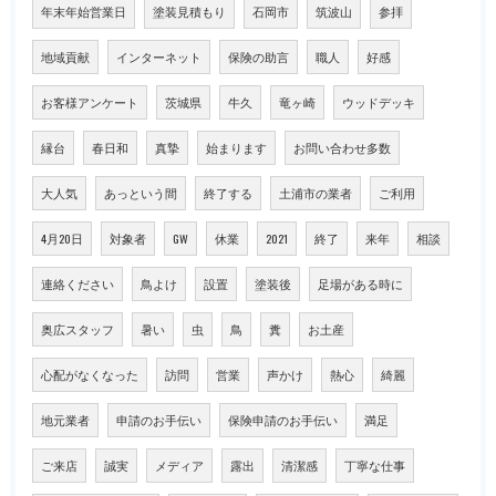
年末年始営業日
塗装見積もり
石岡市
筑波山
参拝
地域貢献
インターネット
保険の助言
職人
好感
お客様アンケート
茨城県
牛久
竜ヶ崎
ウッドデッキ
縁台
春日和
真摯
始まります
お問い合わせ多数
大人気
あっという間
終了する
土浦市の業者
ご利用
4月20日
対象者
GW
休業
2021
終了
来年
相談
連絡ください
鳥よけ
設置
塗装後
足場がある時に
奥広スタッフ
暑い
虫
鳥
糞
お土産
心配がなくなった
訪問
営業
声かけ
熱心
綺麗
地元業者
申請のお手伝い
保険申請のお手伝い
満足
ご来店
誠実
メディア
露出
清潔感
丁寧な仕事