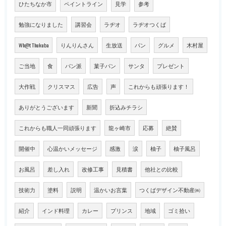
ひたちなか市
ペイントライン
見学
参考
勉強になりました
講習会
ラヂオ
ラヂオつくば
Wh@t Thukuba
りんりんさん
生放送
パン
グルメ
木村屋
ご当地
食
パン派
菓子パン
サンタ
プレゼント
大作戦
クリスマス
広告
声
これからも頑張ります！
ありがとうございます
新聞
折込みチラシ
これからも職人一同頑張ります
龍ヶ崎市
応募
絶賛
開催中
心温かいメッセージ
感激
涙
柚子
柚子風呂
お風呂
差し入れ
改修工事
見積書
他社との比較
技術力
塗料
説明
温かいお言葉
つくばデザイン不動産㈱
紹介
インド料理
カレー
プリンス
地域
ゴミ拾い