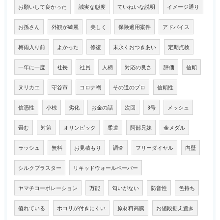
お願いして良かった
誠実な態度
ていねいな説明
イメージ通り
お孫さん
外観が綺麗
美しく
保険適用案件
アドバイス
梅雨入り前
よかった
修復
末永くおつきあい
定期点検
一年に一度
社長
社員
人柄
対応の良さ
評価
信頼
ヌリカエ
守谷市
コロナ禍
その道のプロ
信頼性
信憑性
小椋
劣化
お金の話
次回
8号
メッシュ
畳む
対策
オリンピック
柔道
阿部兄妹
金メダル
ラッシュ
無料
お見積もり
調査
フリーダイヤル
内壁
シルクプラスター
リキッドウォールペーパー
ヤマチコーポレーション
万能
匂いがない
防音性
色持ち
優れている
ホコリが付きにくい
原材料高騰
お値段据え置き