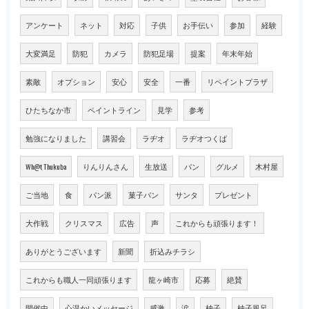
アンケート
ネット
対応
子供
お手伝い
参加
経験
大変満足
防犯
カメラ
防犯足場
提案
年末年始
素敵
オプション
安心
安全
一番
リペイントプラザ
ひたちなか市
ペイントライン
見学
参考
勉強になりました
講習会
ラヂオ
ラヂオつくば
Wh@t Thukuba
りんりんさん
生放送
パン
グルメ
木村屋
ご当地
食
パン派
菓子パン
サンタ
プレゼント
大作戦
クリスマス
広告
声
これからも頑張ります！
ありがとうございます
新聞
折込みチラシ
これからも職人一同頑張ります
龍ヶ崎市
応募
絶賛
開催中
心温かいメッセージ
感激
涙
柚子
柚子風呂