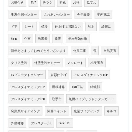
お墨付き
11/7
チラシ
折込
お得
見てね
生涯合宿センター
ふれあいセンター
今年最後
年内施工
ドア
シート
値段
仕上げは問題ない
見本
綺麗に
Xmas
企画
当選者
発表
年末年始休暇
新年あけましておめでとうございます
公共工事
雪
自然災害
クリア塗装
外壁塗装セミナー
ノンロット
小美玉市
UVプロテクトクリヤー
多彩仕上げ
アレスダイナミックTOP
アレスダイナミックTOP
屋根補修
TNC工法
結城郡
アレスダイナミックTPO
取手市
無機ハイブリッドチタンガード
窯業系サイディング
関西ペイント
窯業サイディング
キルコ
外壁補修
アレスクールF
PAINTLINE