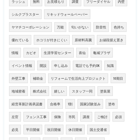
ラッシュ
無料
お見積もり
調査
フリーダイヤル
内壁
シルクプラスター
リキッドウォールペーパー
ヤマチコーポレーション
万能
匂いがない
防音性
色持ち
優れている
ホコリが付きにくい
原材料高騰
お値段据え置き
情報
カピオ
生涯学習センター
喜仙
亀城プラザ
イベント情報
開設
申し込み
電話でも予約OK
知識
外壁工事
補助金
リフォームで生活向上プロジェクト
10期目
地域密着
株式会社
嬉しい
スタッフ一同
塗装屋
経営革新計画承認書
合格率
1割
国家試験並み
塗布
左官
フェンス工事
保険
市民
講座
ご検討
必須
必見
平日開催
祝日開催
休日開催
国土交通省