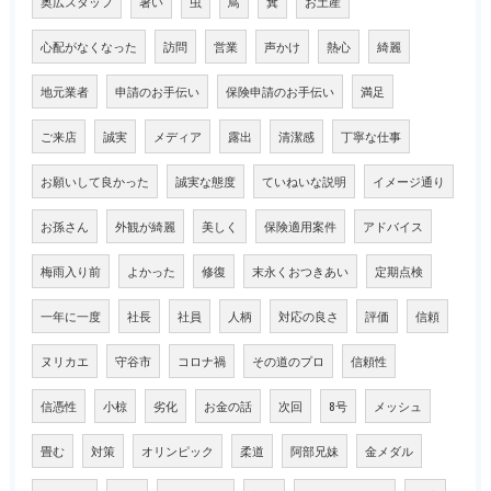
奥広スタッフ
暑い
虫
鳥
糞
お土産
心配がなくなった
訪問
営業
声かけ
熱心
綺麗
地元業者
申請のお手伝い
保険申請のお手伝い
満足
ご来店
誠実
メディア
露出
清潔感
丁寧な仕事
お願いして良かった
誠実な態度
ていねいな説明
イメージ通り
お孫さん
外観が綺麗
美しく
保険適用案件
アドバイス
梅雨入り前
よかった
修復
末永くおつきあい
定期点検
一年に一度
社長
社員
人柄
対応の良さ
評価
信頼
ヌリカエ
守谷市
コロナ禍
その道のプロ
信頼性
信憑性
小椋
劣化
お金の話
次回
8号
メッシュ
畳む
対策
オリンピック
柔道
阿部兄妹
金メダル