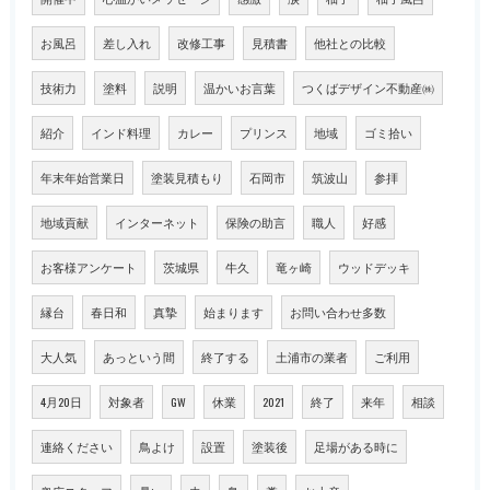
お風呂
差し入れ
改修工事
見積書
他社との比較
技術力
塗料
説明
温かいお言葉
つくばデザイン不動産㈱
紹介
インド料理
カレー
プリンス
地域
ゴミ拾い
年末年始営業日
塗装見積もり
石岡市
筑波山
参拝
地域貢献
インターネット
保険の助言
職人
好感
お客様アンケート
茨城県
牛久
竜ヶ崎
ウッドデッキ
縁台
春日和
真摯
始まります
お問い合わせ多数
大人気
あっという間
終了する
土浦市の業者
ご利用
4月20日
対象者
GW
休業
2021
終了
来年
相談
連絡ください
鳥よけ
設置
塗装後
足場がある時に