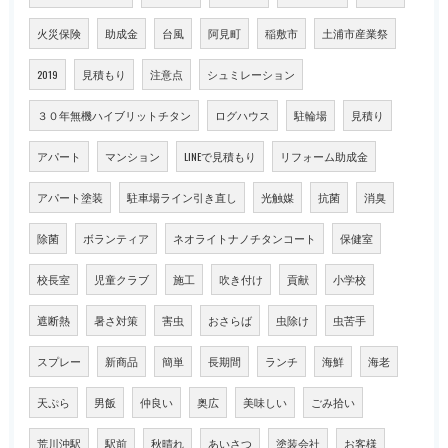
火災保険
助成金
台風
阿見町
稲敷市
土浦市産業祭
2019
見積もり
注意点
シュミレーション
３０年無機ハイブリットチタン
ログハウス
駐輪場
見積り
アパート
マンション
LINEで見積もり
リフォーム助成金
アパート塗装
駐車場ライン引き直し
光触媒
抗菌
消臭
除菌
ボランティア
ネオライトナノチタンコート
保健室
校長室
児童クラブ
施工
吹き付け
貢献
小学校
遮断熱
暑さ対策
害虫
おさらば
虫除け
虫苦手
スプレー
新商品
簡単
長期間
ランチ
海鮮
海老
天ぷら
男飯
仲良い
奥広
美味しい
ごみ拾い
荒川沖駅
駅前
秋晴れ
あいさつ
塗装会社
お客様