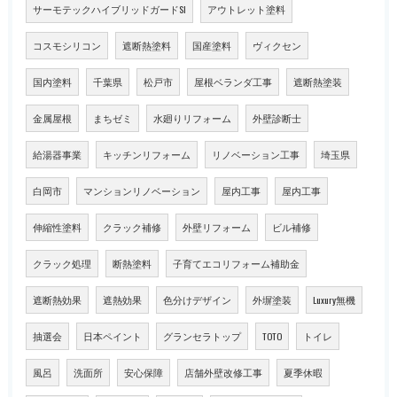
サーモテックハイブリッドガードSI
アウトレット塗料
コスモシリコン
遮断熱塗料
国産塗料
ヴィクセン
国内塗料
千葉県
松戸市
屋根ベランダ工事
遮断熱塗装
金属屋根
まちゼミ
水廻りリフォーム
外壁診断士
給湯器事業
キッチンリフォーム
リノベーション工事
埼玉県
白岡市
マンションリノベーション
屋内工事
屋内工事
伸縮性塗料
クラック補修
外壁リフォーム
ビル補修
クラック処理
断熱塗料
子育てエコリフォーム補助金
遮断熱効果
遮熱効果
色分けデザイン
外塀塗装
Luxury無機
抽選会
日本ペイント
グランセラトップ
TOTO
トイレ
風呂
洗面所
安心保障
店舗外壁改修工事
夏季休暇