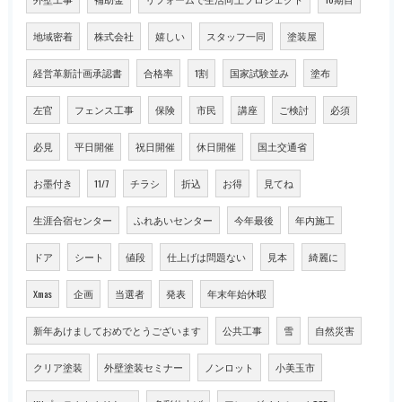
地域密着
株式会社
嬉しい
スタッフ一同
塗装屋
経営革新計画承認書
合格率
1割
国家試験並み
塗布
左官
フェンス工事
保険
市民
講座
ご検討
必須
必見
平日開催
祝日開催
休日開催
国土交通省
お墨付き
11/7
チラシ
折込
お得
見てね
生涯合宿センター
ふれあいセンター
今年最後
年内施工
ドア
シート
値段
仕上げは問題ない
見本
綺麗に
Xmas
企画
当選者
発表
年末年始休暇
新年あけましておめでとうございます
公共工事
雪
自然災害
クリア塗装
外壁塗装セミナー
ノンロット
小美玉市