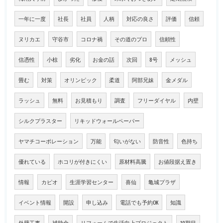
一年に一度
社長
社員
人柄
対応の良さ
評価
信頼
ヌリカエ
守谷市
コロナ禍
その道のプロ
信頼性
信憑性
小椋
劣化
お金の話
次回
8号
メッシュ
畳む
対策
オリンピック
柔道
阿部兄妹
金メダル
ラッシュ
無料
お見積もり
調査
フリーダイヤル
内壁
シルクプラスター
リキッドウォールペーパー
ヤマチコーポレーション
万能
匂いがない
防音性
色持ち
優れている
ホコリが付きにくい
原材料高騰
お値段据え置き
情報
カピオ
生涯学習センター
喜仙
亀城プラザ
イベント情報
開設
申し込み
電話でも予約OK
知識
外壁工事
補助金
リフォームで生活向上プロジェクト
10期目