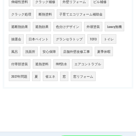
伸縮性塗料
クラック補修
外壁リフォーム
ビル補修
クラック処理
断熱塗料
子育てエコリフォーム補助金
遮断熱効果
遮熱効果
色分けデザイン
外塀塗装
Luxury無機
抽選会
日本ペイント
グランセラトップ
TOTO
トイレ
風呂
洗面所
安心保障
店舗外壁改修工事
夏季休暇
付帯部塗装
遮熱塗料
FRP防水
エアコントラブル
2027年問題
夏
省エネ
窓
窓リフォーム