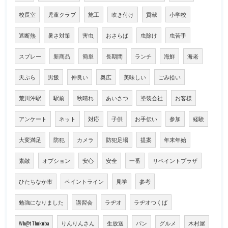
校長室
児童クラブ
施工
吹き付け
貢献
小学校
遮断熱
暑さ対策
害虫
おさらば
虫除け
虫苦手
スプレー
新商品
簡単
長期間
ランチ
海鮮
海老
天ぷら
男飯
仲良い
奥広
美味しい
ごみ拾い
荒川沖駅
駅前
秋晴れ
あいさつ
塗装会社
お客様
アンケート
ネット
対応
子供
お手伝い
参加
経験
大変満足
防犯
カメラ
防犯足場
提案
年末年始
素敵
オプション
安心
安全
一番
リペイントプラザ
ひたちなか市
ペイントライン
見学
参考
勉強になりました
講習会
ラヂオ
ラヂオつくば
Wh@t Thukuba
りんりんさん
生放送
パン
グルメ
木村屋