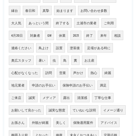
縁台
春日和
真摯
始まります
お問い合わせ多数
大人気
あっという間
終了する
土浦市の業者
ご利用
4月20日
対象者
GW
休業
2021
終了
来年
相談
連絡ください
鳥よけ
設置
塗装後
足場がある時に
奥広スタッフ
暑い
虫
鳥
糞
お土産
心配がなくなった
訪問
営業
声かけ
熱心
綺麗
地元業者
申請のお手伝い
保険申請のお手伝い
満足
ご来店
誠実
メディア
露出
清潔感
丁寧な仕事
お願いして良かった
誠実な態度
ていねいな説明
イメージ通り
お孫さん
外観が綺麗
美しく
保険適用案件
アドバイス
梅雨入り前
よかった
修復
末永くおつきあい
定期点検