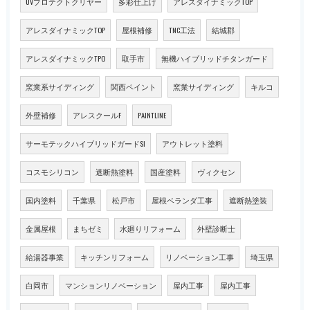
UVプロテクトクリヤー
多彩仕上げ
アレスダイナミックTOP
アレスダイナミックTOP
屋根補修
TNC工法
結城郡
アレスダイナミックTPO
取手市
無機ハイブリッドチタンガード
窯業系サイディング
関西ペイント
窯業サイディング
キルコ
外壁補修
アレスクールF
PAINTLINE
サーモテックハイブリッドガードSI
アウトレット塗料
コスモシリコン
遮断熱塗料
国産塗料
ヴィクセン
国内塗料
千葉県
松戸市
屋根ベランダ工事
遮断熱塗装
金属屋根
まちゼミ
水廻りリフォーム
外壁診断士
給湯器事業
キッチンリフォーム
リノベーション工事
埼玉県
白岡市
マンションリノベーション
屋内工事
屋内工事