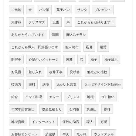
ご当地
食
パン派
菓子パン
サンタ
プレゼント
大作戦
クリスマス
広告
声
これからも頑張ります！
ありがとうございます
新聞
折込みチラシ
これからも職人一同頑張ります
龍ヶ崎市
応募
絶賛
開催中
心温かいメッセージ
感激
涙
柚子
柚子風呂
お風呂
差し入れ
改修工事
見積書
他社との比較
技術力
塗料
説明
温かいお言葉
つくばデザイン不動産㈱
紹介
インド料理
カレー
プリンス
地域
ゴミ拾い
年末年始営業日
塗装見積もり
石岡市
筑波山
参拝
地域貢献
インターネット
保険の助言
職人
好感
お客様アンケート
茨城県
牛久
竜ヶ崎
ウッドデッキ