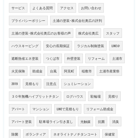
サービス
よくある質問
アクセス
お問い合わせ
プライバシーポリシー
土浦の塗装･株式会社奥広の評判
土浦の塗装･株式会社奥広のお客様の声
株式会社奥広
スタッフ
ハウスキーピング
安心の長期保証
ラジカル制御塗装
LINE＠
遮断熱省エネ塗装
つくば市
外壁塗装
リフォーム
土浦市
火災保険
助成金
台風
阿見町
稲敷市
土浦市産業祭
2019
見積もり
注意点
シュミレーション
３０年無機ハイブリットチタン
ログハウス
駐輪場
見積り
アパート
マンション
LINEで見積もり
リフォーム助成金
アパート塗装
駐車場ライン引き直し
光触媒
抗菌
消臭
除菌
ボランティア
ネオライトナノチタンコート
保健室